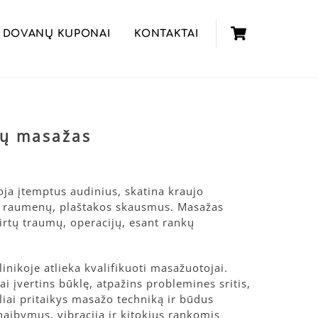
Cart
DOVANŲ KUPONAI
KONTAKTAI
kų masažas
rice
ange:
ja įtemptus audinius, skatina kraujo
37,00€
, raumenų, plaštakos skausmus. Masažas
through
tų traumų, operacijų, esant rankų
47,00€
ikoje atlieka kvalifikuoti masažuotojai.
i įvertins būklę, atpažins problemines sritis,
liai pritaikys masažo techniką ir būdus
aibymus, vibracija ir kitokius rankomis