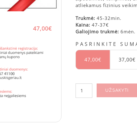
atliekamus fizinius veiki
Trukmė:
45-32min.
Kaina:
47-37€
47,00€
Galiojimo trukmė:
6mėn.
PASRINKITE SUM
47,00
€
37,00
€
produkto
UŽSAKYTI
kiekis:
Gydomasis
rankų
masažas