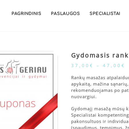
PAGRINDINIS
PASLAUGOS
SPECIALISTAI
Gydomasis ran
P
37,00
€
–
47,00
€
r
Rankų masažas atpalaiduo
ažas
apykaitą, mažina sąnarių
Price
0
€
rekomenduojamas po patir
range:
nuovargiui.
37,00€
through
Gydomajį masažą mūsų klin
47,00€
Specialistai kompetentinga
pakonsultuos ir individua
(spaudimus, tempimus, žn