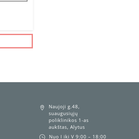
Naujoji g.48,
suaugusiųjų
poliklinikos 1-as
aukštas, Alytus
Nuo I iki V 9:00 – 18:00