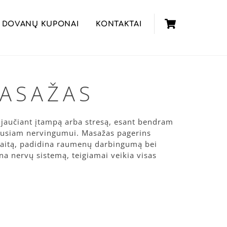
Cart
DOVANŲ KUPONAI
KONTAKTAI
MASAŽAS
 jaučiant įtampą arba stresą, esant bendram
jusiam nervingumui. Masažas pagerins
aitą, padidina raumenų darbingumą bei
a nervų sistemą, teigiamai veikia visas