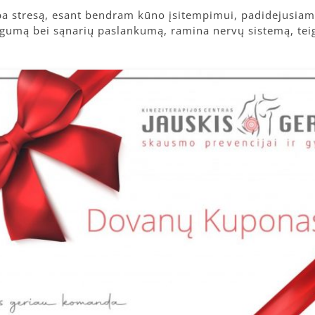
rba stresą, esant bendram kūno įsitempimui, padidejusi
umą bei sąnarių paslankumą, ramina nervų sistemą, teigi