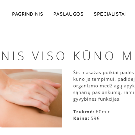
PAGRINDINIS
PASLAUGOS
SPECIALISTAI
INIS VISO KŪNO 
Šis masažas puikiai padės
kūno įsitempimui, padide
organizmo medžiagų apyk
sąnarių paslankumą, ramin
gyvybines funkcijas.
Trukmė:
60min.
Kaina:
59€