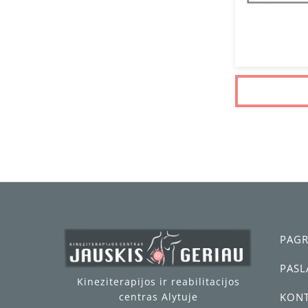
Back
To
Top
PAGR
PAS
Kineziterapijos ir reabilitacijos
centras Alytuje
KONT