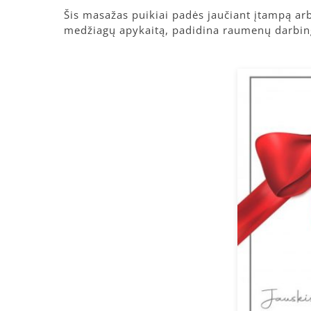
Šis masažas puikiai padės jaučiant įtampą a
medžiagų apykaitą, padidina raumenų darbing