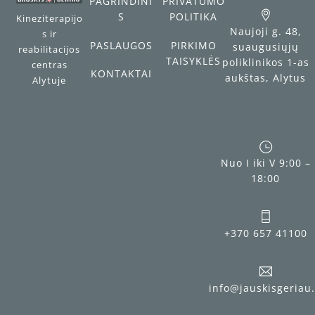
PAGRINDINI
PRIVATUMO
S
POLITIKA
Kineziterapijo
Naujoji g. 48,
s ir
PASLAUGOS
PIRKIMO
suaugusiųjų
reabilitacijos
TAISYKLĖS
poliklinikos 1-as
centras
KONTAKTAI
aukštas, Alytus
Alytuje
Nuo I iki V 9:00 –
18:00
+370 657 41100
info@jauskisgeriau.