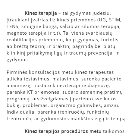
Kineziterapija
– tai gydymas judesiu,
įtraukiant įvairias fizikines priemones (UG, STIM,
TENS, smūginė banga, šalčio ar šilumos terapija,
magneto terapija ir t,t). Tai viena svarbiausių
reabilitacijos priemonių, kaip gydymas, turintis
apibrėžtą teorinį ir praktinį pagrindą bei platų
klinikinį pritaikymą ligų ir traumų prevencijai ir
gydymui.
Pirminės konsultacijos metu kineziterapeutas
atlieka testavimus, matavimus, surenka paciento
anamnezę, nustato kineziterapinę diagnozę,
parenka KT priemones, sudaro asmeninę pratimų
programą, atsižvelgdamas į paciento sveikatos
būklę, problemas, organizmo galimybes, amžių.
Individualiai parenka treniruočių, funkcinių
treniruočių ar gydomosios mankštos eigą ir tempą.
Kineziterapijos procedūros metu
taikomos